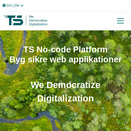
DA
| DK
TS No-code Platform
Byg sikre web applikationer
We Democratize
Digitalization